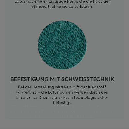
Lotus hat eine einzigartige Form, die die Haut tief
stimuliert, ohne sie zu verletzen.
BEFESTIGUNG MIT SCHWEISSTECHNIK
Bei der Herstellung wird kein giftiger Klebstoff
HOHE
verwendet – die Lotusblumen werden durch den
QUALITÄTSSTANDARDS
Einsatz von thermischer Presstechnologie sicher
befestigt.
Das STANDARD 100-Zertifikat von OEKO-TEX®
garantiert, dass Pranamat frei von Schadstoffen und
unbedenklich für intensiven Hautkontakt ist.