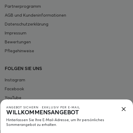
Partnerprogramm
AGB und Kundeninformationen
Datenschutzerklärung
Impressum
Bewertungen
Pflegehinweise
FOLGEN SIE UNS
Instagram
Facebook
YouTube
ANGEBOT SICHERN · EXKLUSIV PER E-MAIL
WILLKOMMENSANGEBOT
KONTAKT
Hinterlassen Sie Ihre E-Mail-Adresse, um Ihr persönliches
Sommerangebot zu erhalten.
+41 7 868 887 92