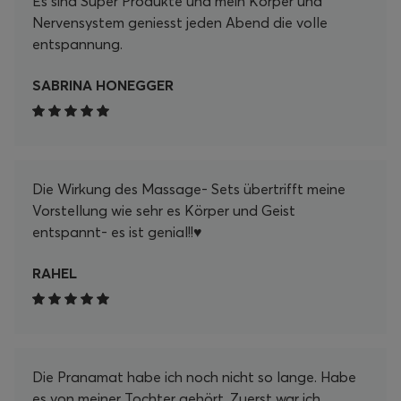
Es sind Super Produkte und mein Körper und
mit meinem Pranamat Set! Danke, Pranamat!
Nervensystem geniesst jeden Abend die volle
entspannung.
SABRINA HONEGGER
Die Wirkung des Massage- Sets übertrifft meine
Vorstellung wie sehr es Körper und Geist
entspannt- es ist genial!!♥️
RAHEL
Die Pranamat habe ich noch nicht so lange. Habe
es von meiner Tochter gehört. Zuerst war ich