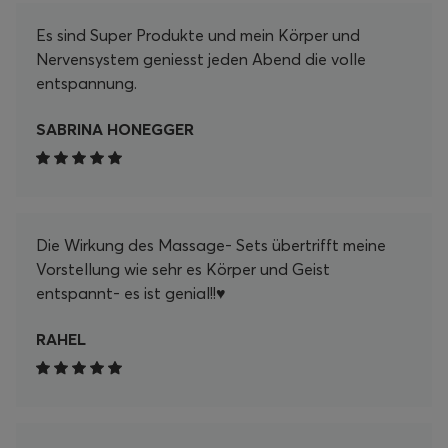
mich auf viele weitere entspannende Momente
Es sind Super Produkte und mein Körper und
mit meinem Pranamat Set! Danke, Pranamat!
Nervensystem geniesst jeden Abend die volle
entspannung.
SABRINA HONEGGER
Die Wirkung des Massage- Sets übertrifft meine
Vorstellung wie sehr es Körper und Geist
entspannt- es ist genial!!♥️
RAHEL