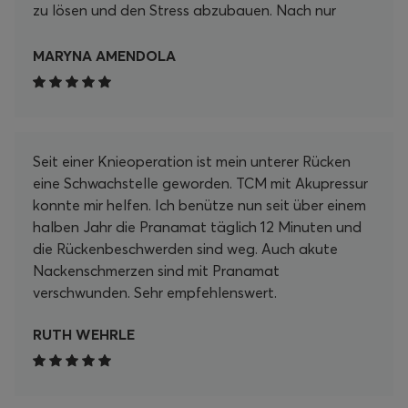
zu lösen und den Stress abzubauen. Nach nur
wenigen Minuten auf der Matte fühle ich mich
unglaublich entspannt und revitalisiert. Ein
MARYNA AMENDOLA
besonderes Highlight ist, wie einfach es ist, die
Matte in meine tägliche Routine zu integrieren. Ob
nach einem langen Arbeitstag, beim Lesen oder
einfach zum Entspannen – ich kann die Zeit auf
Seit einer Knieoperation ist mein unterer Rücken
der Matte nur empfehlen. Es ist ein wahrer
eine Schwachstelle geworden. TCM mit Akupressur
Wohlfühlmoment, der mir hilft, Körper und Geist in
konnte mir helfen. Ich benütze nun seit über einem
Einklang zu bringen. Zusätzlich möchte ich die
halben Jahr die Pranamat täglich 12 Minuten und
schnelle Lieferung und den hervorragenden
die Rückenbeschwerden sind weg. Auch akute
Kundenservice hervorheben. Ich hatte eine kleine
Nackenschmerzen sind mit Pranamat
Frage zu den Anwendungszeiten, und mein
verschwunden. Sehr empfehlenswert.
Anliegen wurde umgehend und freundlich
beantwortet. Insgesamt kann ich das Pranamat
RUTH WEHRLE
Set jedem empfehlen, der nach einer effektiven
Möglichkeit sucht, sich selbst etwas Gutes zu tun
und die Selbstfürsorge in den Alltag zu
integrieren. Ich bin mehr als zufrieden und freue