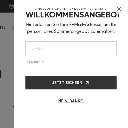
×
30 Tage Testzeit
ANGEBOT SICHERN · EXKLUSIV PER E-MAIL
WILLKOMMENSANGEBOT
Hinterlassen Sie Ihre E-Mail-Adresse, um Ihr
RTE
DE
KAUFEN
persönliches Sommerangebot zu erhalten.
Pflichtfeld
D
JETZT SICHERN
NEIN, DANKE.
CHF370
Matte + Kissen + Mond