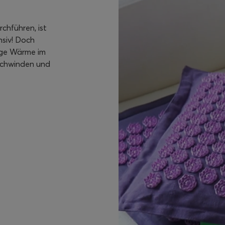
chführen, ist
nsiv! Doch
ige Wärme im
schwinden und