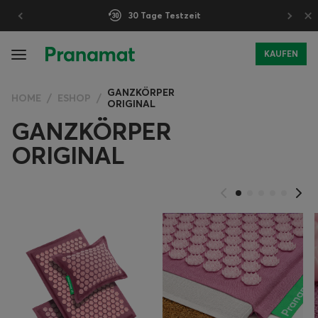
×
30 Tage Testzeit
KAUFEN
GANZKÖRPER
HOME
ESHOP
ORIGINAL
GANZKÖRPER
ORIGINAL