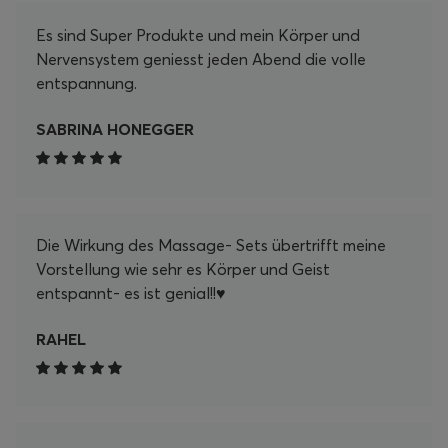
mich auf viele weitere entspannende Momente
Es sind Super Produkte und mein Körper und
mit meinem Pranamat Set! Danke, Pranamat!
Nervensystem geniesst jeden Abend die volle
entspannung.
SABRINA HONEGGER
Die Wirkung des Massage- Sets übertrifft meine
Vorstellung wie sehr es Körper und Geist
entspannt- es ist genial!!♥️
RAHEL