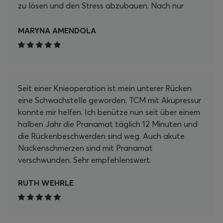
zu lösen und den Stress abzubauen. Nach nur
wenigen Minuten auf der Matte fühle ich mich
unglaublich entspannt und revitalisiert. Ein
MARYNA AMENDOLA
besonderes Highlight ist, wie einfach es ist, die
Matte in meine tägliche Routine zu integrieren. Ob
nach einem langen Arbeitstag, beim Lesen oder
einfach zum Entspannen – ich kann die Zeit auf
Seit einer Knieoperation ist mein unterer Rücken
der Matte nur empfehlen. Es ist ein wahrer
eine Schwachstelle geworden. TCM mit Akupressur
Wohlfühlmoment, der mir hilft, Körper und Geist in
konnte mir helfen. Ich benütze nun seit über einem
Einklang zu bringen. Zusätzlich möchte ich die
halben Jahr die Pranamat täglich 12 Minuten und
schnelle Lieferung und den hervorragenden
die Rückenbeschwerden sind weg. Auch akute
Kundenservice hervorheben. Ich hatte eine kleine
Nackenschmerzen sind mit Pranamat
Frage zu den Anwendungszeiten, und mein
verschwunden. Sehr empfehlenswert.
Anliegen wurde umgehend und freundlich
beantwortet. Insgesamt kann ich das Pranamat
RUTH WEHRLE
Set jedem empfehlen, der nach einer effektiven
Möglichkeit sucht, sich selbst etwas Gutes zu tun
und die Selbstfürsorge in den Alltag zu
integrieren. Ich bin mehr als zufrieden und freue