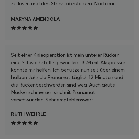
zu lösen und den Stress abzubauen. Nach nur
wenigen Minuten auf der Matte fühle ich mich
unglaublich entspannt und revitalisiert. Ein
MARYNA AMENDOLA
besonderes Highlight ist, wie einfach es ist, die
Matte in meine tägliche Routine zu integrieren. Ob
nach einem langen Arbeitstag, beim Lesen oder
einfach zum Entspannen – ich kann die Zeit auf
Seit einer Knieoperation ist mein unterer Rücken
der Matte nur empfehlen. Es ist ein wahrer
eine Schwachstelle geworden. TCM mit Akupressur
Wohlfühlmoment, der mir hilft, Körper und Geist in
konnte mir helfen. Ich benütze nun seit über einem
Einklang zu bringen. Zusätzlich möchte ich die
halben Jahr die Pranamat täglich 12 Minuten und
schnelle Lieferung und den hervorragenden
die Rückenbeschwerden sind weg. Auch akute
Kundenservice hervorheben. Ich hatte eine kleine
Nackenschmerzen sind mit Pranamat
Frage zu den Anwendungszeiten, und mein
verschwunden. Sehr empfehlenswert.
Anliegen wurde umgehend und freundlich
beantwortet. Insgesamt kann ich das Pranamat
RUTH WEHRLE
Set jedem empfehlen, der nach einer effektiven
Möglichkeit sucht, sich selbst etwas Gutes zu tun
und die Selbstfürsorge in den Alltag zu
integrieren. Ich bin mehr als zufrieden und freue