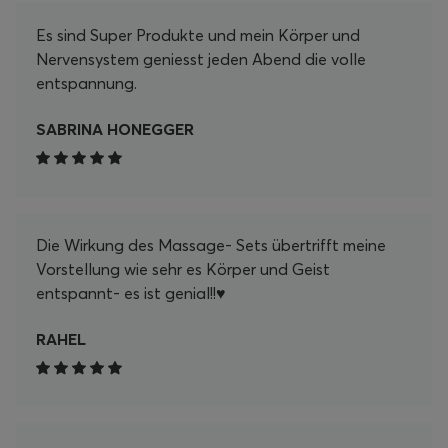
mich auf viele weitere entspannende Momente
Es sind Super Produkte und mein Körper und
mit meinem Pranamat Set! Danke, Pranamat!
Nervensystem geniesst jeden Abend die volle
entspannung.
SABRINA HONEGGER
Die Wirkung des Massage- Sets übertrifft meine
Vorstellung wie sehr es Körper und Geist
entspannt- es ist genial!!♥️
RAHEL