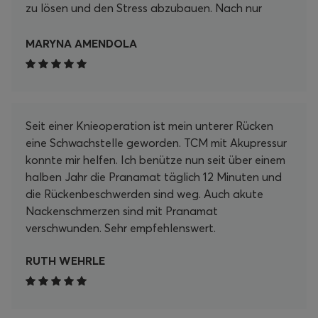
zu lösen und den Stress abzubauen. Nach nur
wenigen Minuten auf der Matte fühle ich mich
unglaublich entspannt und revitalisiert. Ein
MARYNA AMENDOLA
besonderes Highlight ist, wie einfach es ist, die
Matte in meine tägliche Routine zu integrieren. Ob
nach einem langen Arbeitstag, beim Lesen oder
einfach zum Entspannen – ich kann die Zeit auf
Seit einer Knieoperation ist mein unterer Rücken
der Matte nur empfehlen. Es ist ein wahrer
eine Schwachstelle geworden. TCM mit Akupressur
Wohlfühlmoment, der mir hilft, Körper und Geist in
konnte mir helfen. Ich benütze nun seit über einem
Einklang zu bringen. Zusätzlich möchte ich die
halben Jahr die Pranamat täglich 12 Minuten und
schnelle Lieferung und den hervorragenden
die Rückenbeschwerden sind weg. Auch akute
Kundenservice hervorheben. Ich hatte eine kleine
Nackenschmerzen sind mit Pranamat
Frage zu den Anwendungszeiten, und mein
verschwunden. Sehr empfehlenswert.
Anliegen wurde umgehend und freundlich
beantwortet. Insgesamt kann ich das Pranamat
RUTH WEHRLE
Set jedem empfehlen, der nach einer effektiven
Möglichkeit sucht, sich selbst etwas Gutes zu tun
und die Selbstfürsorge in den Alltag zu
integrieren. Ich bin mehr als zufrieden und freue