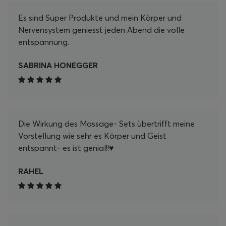
mich auf viele weitere entspannende Momente
Es sind Super Produkte und mein Körper und
mit meinem Pranamat Set! Danke, Pranamat!
Nervensystem geniesst jeden Abend die volle
entspannung.
SABRINA HONEGGER
Die Wirkung des Massage- Sets übertrifft meine
Vorstellung wie sehr es Körper und Geist
entspannt- es ist genial!!♥️
RAHEL