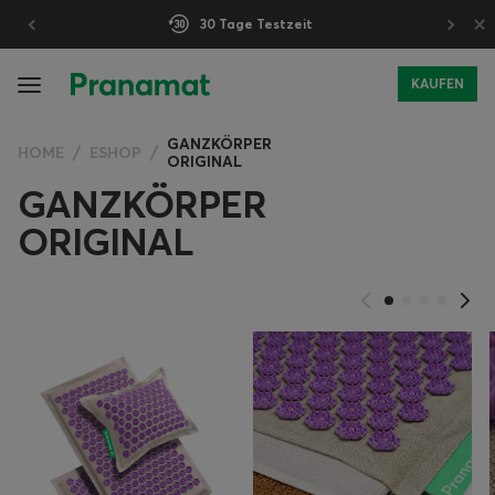
×
30 Tage Testzeit
KAUFEN
GANZKÖRPER
HOME
ESHOP
ORIGINAL
GANZKÖRPER
ORIGINAL