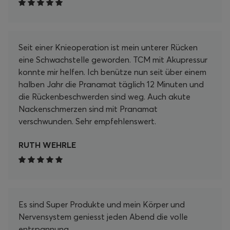
Matte in meine tägliche Routine zu integrieren. Ob
nach einem langen Arbeitstag, beim Lesen oder
einfach zum Entspannen – ich kann die Zeit auf
Seit einer Knieoperation ist mein unterer Rücken
der Matte nur empfehlen. Es ist ein wahrer
eine Schwachstelle geworden. TCM mit Akupressur
Wohlfühlmoment, der mir hilft, Körper und Geist in
konnte mir helfen. Ich benütze nun seit über einem
Einklang zu bringen. Zusätzlich möchte ich die
halben Jahr die Pranamat täglich 12 Minuten und
schnelle Lieferung und den hervorragenden
die Rückenbeschwerden sind weg. Auch akute
Kundenservice hervorheben. Ich hatte eine kleine
Nackenschmerzen sind mit Pranamat
Frage zu den Anwendungszeiten, und mein
verschwunden. Sehr empfehlenswert.
Anliegen wurde umgehend und freundlich
beantwortet. Insgesamt kann ich das Pranamat
RUTH WEHRLE
Set jedem empfehlen, der nach einer effektiven
Möglichkeit sucht, sich selbst etwas Gutes zu tun
und die Selbstfürsorge in den Alltag zu
integrieren. Ich bin mehr als zufrieden und freue
mich auf viele weitere entspannende Momente
Es sind Super Produkte und mein Körper und
mit meinem Pranamat Set! Danke, Pranamat!
Nervensystem geniesst jeden Abend die volle
entspannung.