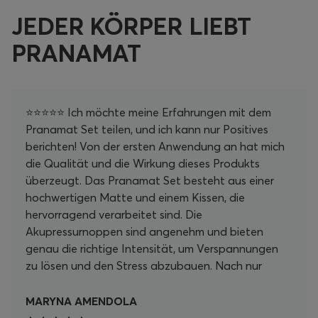
JEDER KÖRPER LIEBT
PRANAMAT
⭐⭐⭐⭐⭐ Ich möchte meine Erfahrungen mit dem
Pranamat Set teilen, und ich kann nur Positives
berichten! Von der ersten Anwendung an hat mich
die Qualität und die Wirkung dieses Produkts
überzeugt. Das Pranamat Set besteht aus einer
hochwertigen Matte und einem Kissen, die
hervorragend verarbeitet sind. Die
Akupressurnoppen sind angenehm und bieten
genau die richtige Intensität, um Verspannungen
zu lösen und den Stress abzubauen. Nach nur
wenigen Minuten auf der Matte fühle ich mich
unglaublich entspannt und revitalisiert. Ein
MARYNA AMENDOLA
besonderes Highlight ist, wie einfach es ist, die