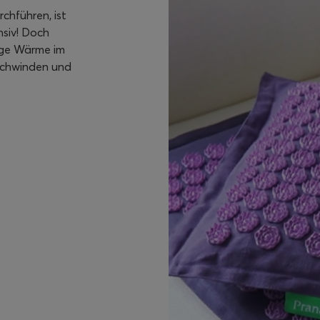
chführen, ist
nsiv! Doch
ige Wärme im
schwinden und