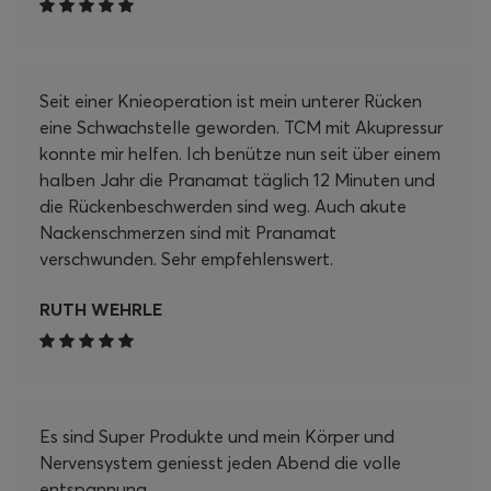
Matte in meine tägliche Routine zu integrieren. Ob
nach einem langen Arbeitstag, beim Lesen oder
einfach zum Entspannen – ich kann die Zeit auf
Seit einer Knieoperation ist mein unterer Rücken
der Matte nur empfehlen. Es ist ein wahrer
eine Schwachstelle geworden. TCM mit Akupressur
Wohlfühlmoment, der mir hilft, Körper und Geist in
konnte mir helfen. Ich benütze nun seit über einem
Einklang zu bringen. Zusätzlich möchte ich die
halben Jahr die Pranamat täglich 12 Minuten und
schnelle Lieferung und den hervorragenden
die Rückenbeschwerden sind weg. Auch akute
Kundenservice hervorheben. Ich hatte eine kleine
Nackenschmerzen sind mit Pranamat
Frage zu den Anwendungszeiten, und mein
verschwunden. Sehr empfehlenswert.
Anliegen wurde umgehend und freundlich
beantwortet. Insgesamt kann ich das Pranamat
RUTH WEHRLE
Set jedem empfehlen, der nach einer effektiven
Möglichkeit sucht, sich selbst etwas Gutes zu tun
und die Selbstfürsorge in den Alltag zu
integrieren. Ich bin mehr als zufrieden und freue
mich auf viele weitere entspannende Momente
Es sind Super Produkte und mein Körper und
mit meinem Pranamat Set! Danke, Pranamat!
Nervensystem geniesst jeden Abend die volle
entspannung.