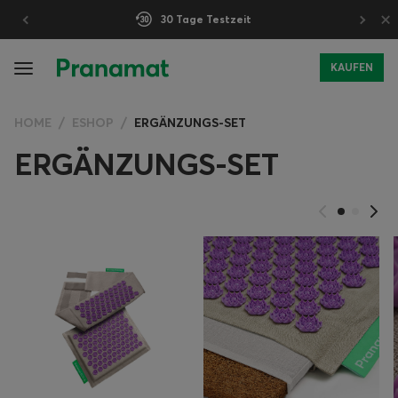
×
30 Tage Testzeit
KAUFEN
HOME
ESHOP
ERGÄNZUNGS-SET
ERGÄNZUNGS-SET