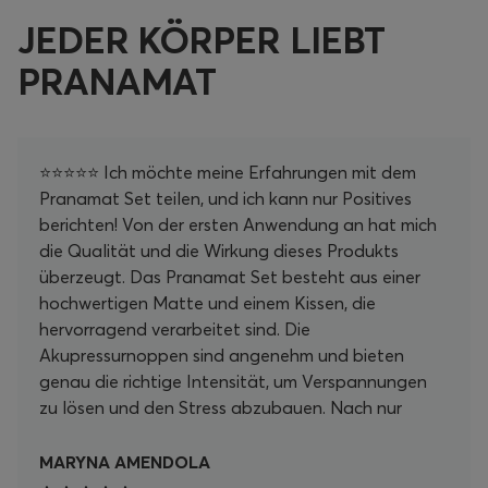
JEDER KÖRPER LIEBT
PRANAMAT
⭐⭐⭐⭐⭐ Ich möchte meine Erfahrungen mit dem
Pranamat Set teilen, und ich kann nur Positives
berichten! Von der ersten Anwendung an hat mich
die Qualität und die Wirkung dieses Produkts
überzeugt. Das Pranamat Set besteht aus einer
hochwertigen Matte und einem Kissen, die
hervorragend verarbeitet sind. Die
Akupressurnoppen sind angenehm und bieten
genau die richtige Intensität, um Verspannungen
zu lösen und den Stress abzubauen. Nach nur
wenigen Minuten auf der Matte fühle ich mich
unglaublich entspannt und revitalisiert. Ein
MARYNA AMENDOLA
besonderes Highlight ist, wie einfach es ist, die