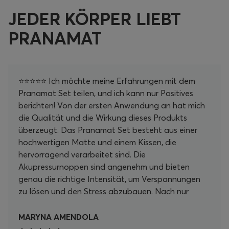
JEDER KÖRPER LIEBT
PRANAMAT
⭐⭐⭐⭐⭐ Ich möchte meine Erfahrungen mit dem
Pranamat Set teilen, und ich kann nur Positives
berichten! Von der ersten Anwendung an hat mich
die Qualität und die Wirkung dieses Produkts
überzeugt. Das Pranamat Set besteht aus einer
hochwertigen Matte und einem Kissen, die
hervorragend verarbeitet sind. Die
Akupressurnoppen sind angenehm und bieten
genau die richtige Intensität, um Verspannungen
zu lösen und den Stress abzubauen. Nach nur
wenigen Minuten auf der Matte fühle ich mich
unglaublich entspannt und revitalisiert. Ein
MARYNA AMENDOLA
besonderes Highlight ist, wie einfach es ist, die