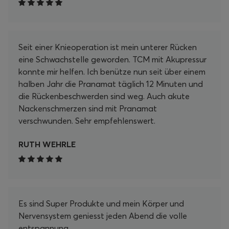
Matte in meine tägliche Routine zu integrieren. Ob
nach einem langen Arbeitstag, beim Lesen oder
einfach zum Entspannen – ich kann die Zeit auf
Seit einer Knieoperation ist mein unterer Rücken
der Matte nur empfehlen. Es ist ein wahrer
eine Schwachstelle geworden. TCM mit Akupressur
Wohlfühlmoment, der mir hilft, Körper und Geist in
konnte mir helfen. Ich benütze nun seit über einem
Einklang zu bringen. Zusätzlich möchte ich die
halben Jahr die Pranamat täglich 12 Minuten und
schnelle Lieferung und den hervorragenden
die Rückenbeschwerden sind weg. Auch akute
Kundenservice hervorheben. Ich hatte eine kleine
Nackenschmerzen sind mit Pranamat
Frage zu den Anwendungszeiten, und mein
verschwunden. Sehr empfehlenswert.
Anliegen wurde umgehend und freundlich
beantwortet. Insgesamt kann ich das Pranamat
RUTH WEHRLE
Set jedem empfehlen, der nach einer effektiven
Möglichkeit sucht, sich selbst etwas Gutes zu tun
und die Selbstfürsorge in den Alltag zu
integrieren. Ich bin mehr als zufrieden und freue
mich auf viele weitere entspannende Momente
Es sind Super Produkte und mein Körper und
mit meinem Pranamat Set! Danke, Pranamat!
Nervensystem geniesst jeden Abend die volle
entspannung.