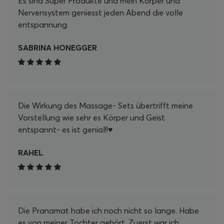
Es sind Super Produkte und mein Körper und
mit meinem Pranamat Set! Danke, Pranamat!
Nervensystem geniesst jeden Abend die volle
entspannung.
SABRINA HONEGGER
Die Wirkung des Massage- Sets übertrifft meine
Vorstellung wie sehr es Körper und Geist
entspannt- es ist genial!!♥️
RAHEL
Die Pranamat habe ich noch nicht so lange. Habe
es von meiner Tochter gehört. Zuerst war ich