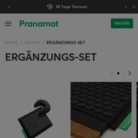
×
30 Tage Testzeit
KAUFEN
HOME
ESHOP
ERGÄNZUNGS-SET
ERGÄNZUNGS-SET